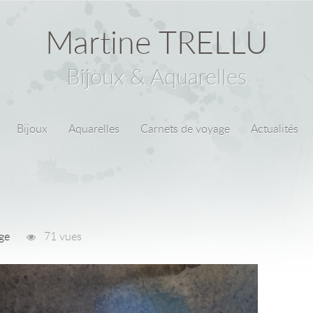
Martine TRELLU
Bijoux & Aquarelles
Bijoux
Aquarelles
Carnets de voyage
Actualités
ge
71 vues