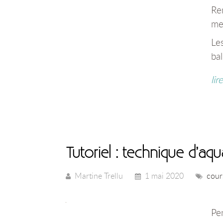
Ren
mes
Les
bal
lir
Tutoriel : technique d’aqu
Martine Trellu
1 mai 2020
cour
Pe