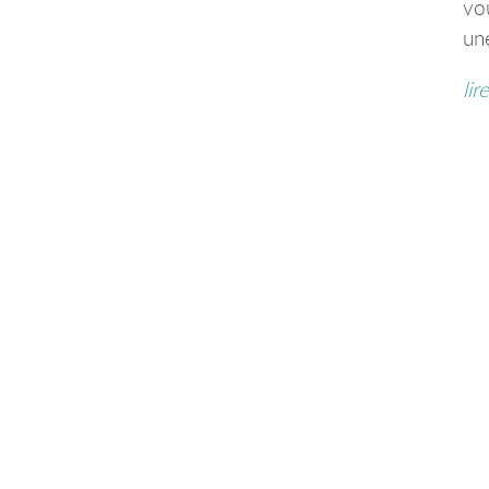
vou
un
lir