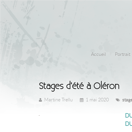
Accueil
Portrait
Stages d’été à Oléron
Martine Trellu
1 mai 2020
stag
DU
DU