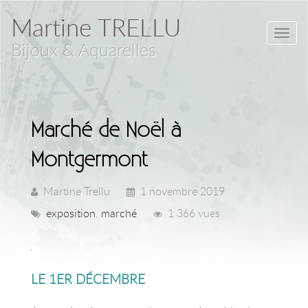
Martine TRELLU
Toggl
Bijoux & Aquarelles
navig
Marché de Noël à
Montgermont
Martine Trellu
1 novembre 2019
exposition
,
marché
1 366 vues
LE 1ER DÉCEMBRE