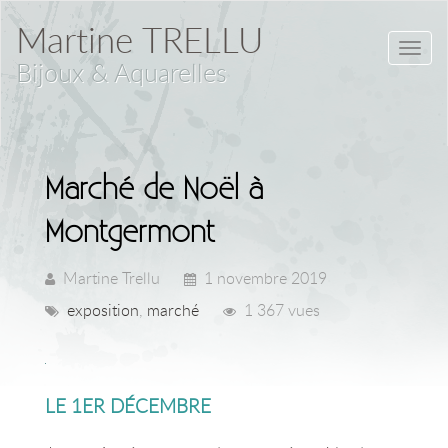
Martine TRELLU
Toggl
Bijoux & Aquarelles
navig
Marché de Noël à
Montgermont
Martine Trellu
1 novembre 2019
exposition
,
marché
1 367 vues
LE 1ER DÉCEMBRE