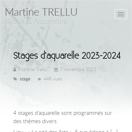
Martine TRELLU
Toggl
Bijoux & Aquarelles
navig
Stages d’aquarelle 2023-2024
Martine Trellu
7 novembre 2023
stage
448 vues
4 stages d’aquarelle sont programmés sur
des thèmes divers.
Lieu : « La cité des Arts », 5 rue édison à […]