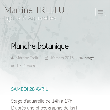
Martine TRELLU
Toggl
Bijoux & Aquarelles
navig
Planche botanique
Martine Trellu
10 mars 2018
stage
1 341 vues
SAMEDI 28 AVRIL
Stage d’aquarelle de 14h à 17h
D’après une photographie de karl