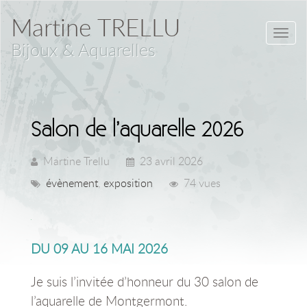
Martine TRELLU
Toggl
Bijoux & Aquarelles
navig
Salon de l’aquarelle 2026
Martine Trellu
23 avril 2026
évènement
,
exposition
74 vues
DU 09 AU 16 MAI 2026
Je suis l’invitée d’honneur du 30 salon de
l’aquarelle de Montgermont.