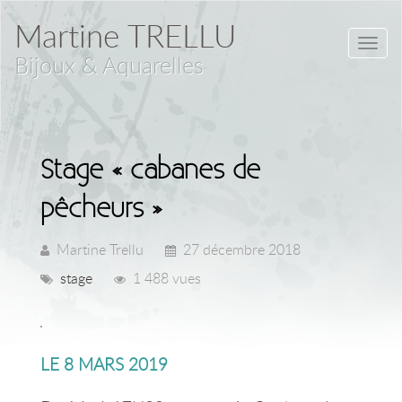
Martine TRELLU
Toggl
Bijoux & Aquarelles
navig
Stage « cabanes de
pêcheurs »
Martine Trellu
27 décembre 2018
stage
1 488 vues
LE 8 MARS 2019